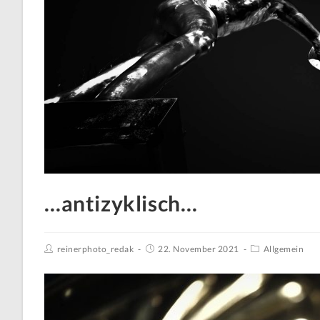
…antizyklisch…
reinerphoto_redak
22. November 2021
Allgemein