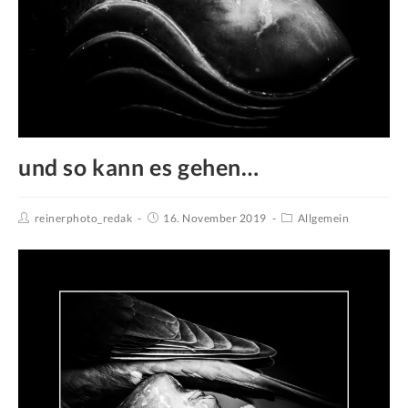
und so kann es gehen…
reinerphoto_redak
16. November 2019
Allgemein