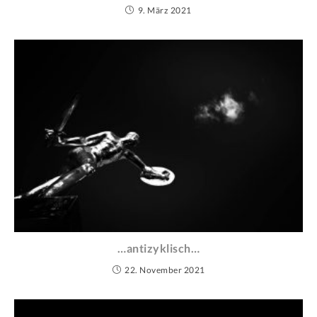
9. März 2021
…antizyklisch…
22. November 2021