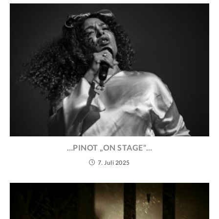
…PINOT „ON STAGE“…
7. Juli 2025