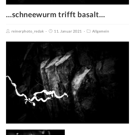
…schneewurm trifft basalt…
reinerphoto_redak
11. Januar 2021
Allgemein