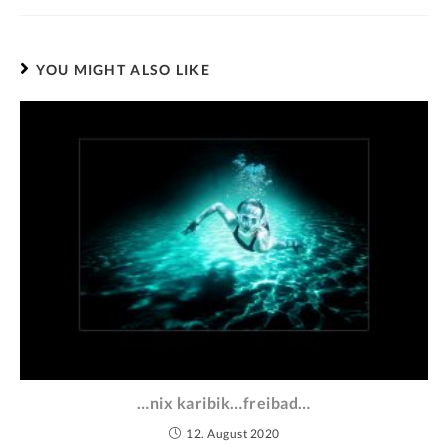
YOU MIGHT ALSO LIKE
…nix karibik…freibad…
12. August 2020