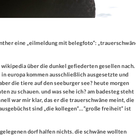
her eine „eilmeldung mit belegfoto“: „trauerschwän
 wikipedia über die dunkel gefiederten gesellen nach.
n. in europa kommen ausschließlich ausgesetzte und
ber die tiere auf den seeburger see? heute morgen
hten zu schauen. und was sehe ich? am badesteg steht
ll war mir klar, das er die trauerschwäne meint, die
ausgebüchst sind „die kollegen“…“große freiheit“ ist
elegenen dorf halfen nichts. die schwäne wollten