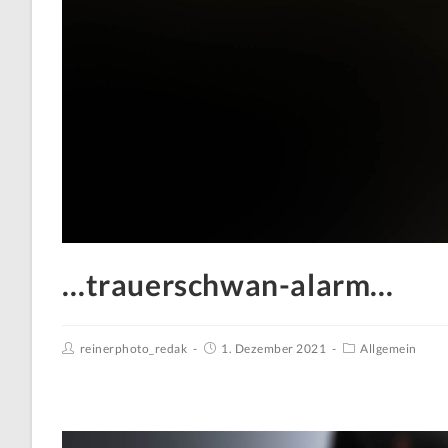
…trauerschwan-alarm…
reinerphoto_redak
1. Dezember 2021
Allgemein